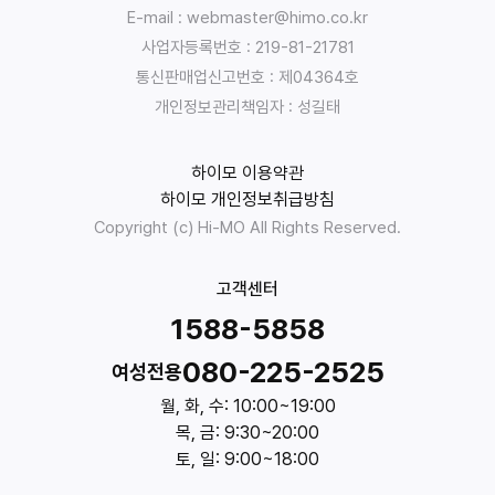
E-mail : webmaster@himo.co.kr
용
목
사업자등록번호 : 219-81-21781
적
통신판매업신고번호 : 제04364호
:
개인정보관리책임자 : 성길태
:
유
하이모 이용약관
한
하이모 개인정보취급방침
책
Copyright (c) Hi-MO All Rights Reserved.
임
회
사
고객센터
하
1588-5858
이
모
080-225-2525
여성전용
는
월, 화, 수: 10:00~19:00
고
목, 금: 9:30~20:00
객
토, 일: 9:00~18:00
상