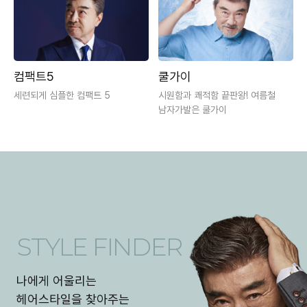
컴팩트5
쿨가이
세련되게 심플한 컴팩트 5
시원함과 쾌적함 끝판왕! 여름철
남자가발은 쿨가이
STYLE FINDER
나에게 어울리는
헤어스타일을 찾아주는