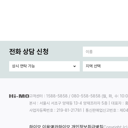
전화 상담 신청
:
:
개
인
고객센터 : 1588-5858 / 080-558-5858
(
월, 화, 수: 10:
정
본사 : 서울시 서초구 양재동 13-4 양재프라자 5층
|
대표자 : 
보
사업자등록번호 : 219-81-21781
|
통신판매업신고번호 : 제04
의
수
하이모 이용약관
하이모 개인정보취급방침
Copyright (c)