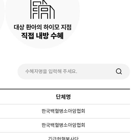
대상 환아의 하이모 지점
직접 내방 수혜
수
혜
자
명
단체명
한국백혈병소아암협회
한국백혈병소아암협회
긴급헌혈봉사단