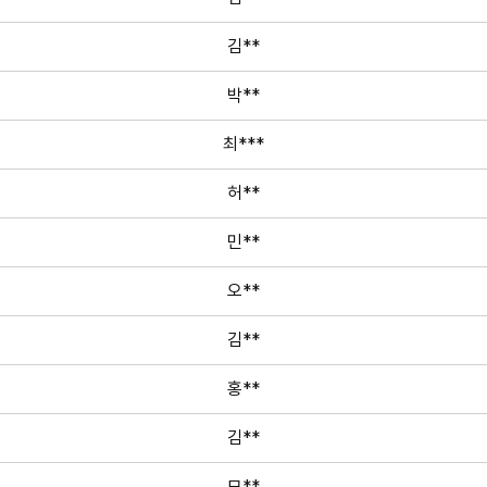
김**
박**
최***
허**
민**
오**
김**
홍**
김**
모**