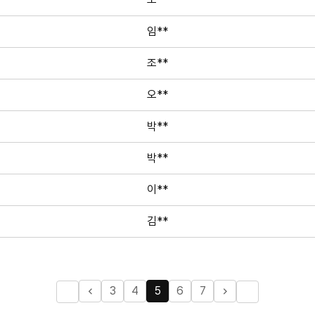
임**
조**
오**
박**
박**
이**
김**
3
4
5
6
7