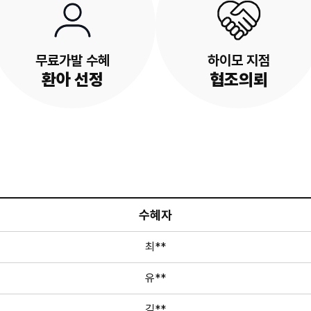
무료가발 수혜
하이모 지점
환아 선정
협조의뢰
수혜자
최**
유**
김**