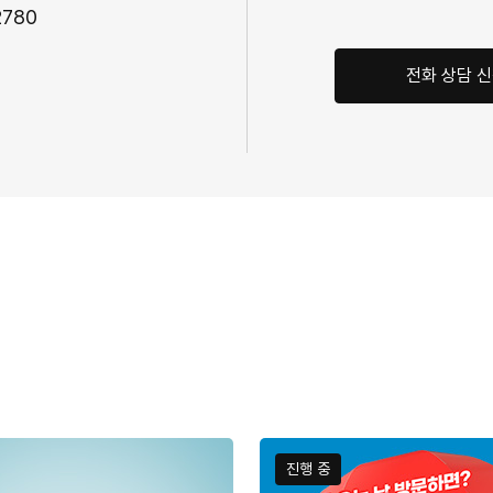
 92780
전화 상담 
진행 중