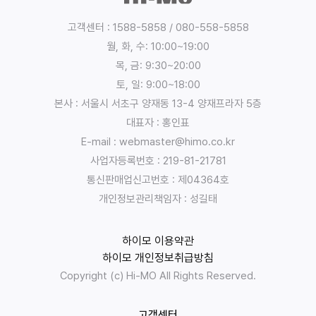
인
정
고객센터 : 1588-5858 / 080-558-5858
보
월, 화, 수: 10:00~19:00
의
목, 금: 9:30~20:00
수
토, 일: 9:00~18:00
집
본사 : 서울시 서초구 양재동 13-4 양재프라자 5층
,
대표자 : 홍인표
이
E-mail : webmaster@himo.co.kr
용
목
사업자등록번호 : 219-81-21781
적
통신판매업신고번호 : 제04364호
:
개인정보관리책임자 : 성길태
:
유
하이모 이용약관
한
하이모 개인정보취급방침
책
Copyright (c) Hi-MO All Rights Reserved.
임
회
사
고객센터