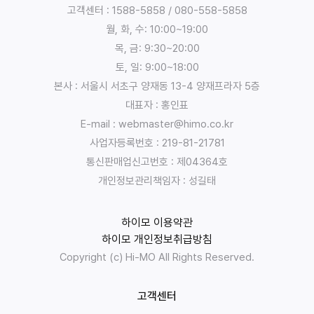
정
고객센터 : 1588-5858 / 080-558-5858
보
월, 화, 수: 10:00~19:00
의
목, 금: 9:30~20:00
수
토, 일: 9:00~18:00
집
본사 : 서울시 서초구 양재동 13-4 양재프라자 5층
,
대표자 : 홍인표
이
E-mail : webmaster@himo.co.kr
용
목
사업자등록번호 : 219-81-21781
적
통신판매업신고번호 : 제04364호
:
개인정보관리책임자 : 성길태
:
유
하이모 이용약관
한
하이모 개인정보취급방침
책
Copyright (c) Hi-MO All Rights Reserved.
임
회
사
고객센터
하