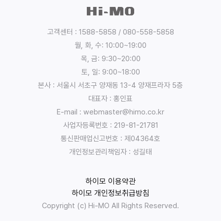
개
인
정
고객센터 : 1588-5858 / 080-558-5858
보
월, 화, 수: 10:00~19:00
의
목, 금: 9:30~20:00
수
토, 일: 9:00~18:00
집
본사 : 서울시 서초구 양재동 13-4 양재프라자 5층
,
대표자 : 홍인표
이
E-mail : webmaster@himo.co.kr
용
목
사업자등록번호 : 219-81-21781
적
통신판매업신고번호 : 제04364호
:
개인정보관리책임자 : 성길태
:
유
하이모 이용약관
한
하이모 개인정보취급방침
책
Copyright (c) Hi-MO All Rights Reserved.
임
회