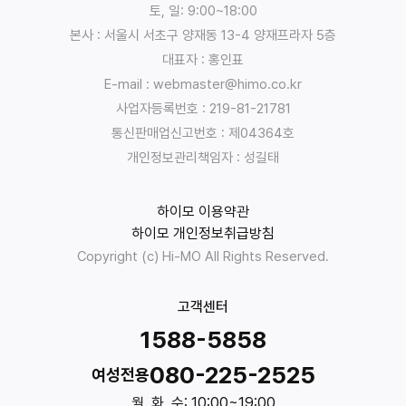
토, 일: 9:00~18:00
집
본사 : 서울시 서초구 양재동 13-4 양재프라자 5층
,
대표자 : 홍인표
이
E-mail : webmaster@himo.co.kr
용
목
사업자등록번호 : 219-81-21781
적
통신판매업신고번호 : 제04364호
:
개인정보관리책임자 : 성길태
:
유
하이모 이용약관
한
하이모 개인정보취급방침
책
Copyright (c) Hi-MO All Rights Reserved.
임
회
사
고객센터
하
1588-5858
이
모
080-225-2525
여성전용
는
월, 화, 수: 10:00~19:00