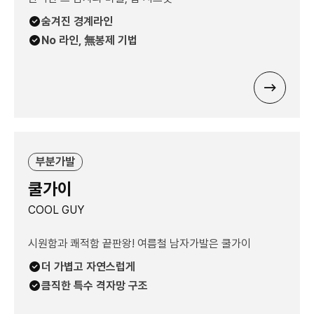
숨겨진 경계라인
No 라인, 無봉제 기법
부분가발
쿨가이
COOL GUY
시원함과 쾌적함 끝판왕! 여름철 남자가발은 쿨가이
더 가볍고 자연스럽게
큼직한 특수 격자망 구조