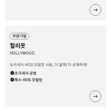
부분가발
헐리웃
HOLLYWOOD
초극세사 HOS 모발망 사용, 더 얇게! 더 상쾌하게!
초극세사 공법
특수 HOS 모발망