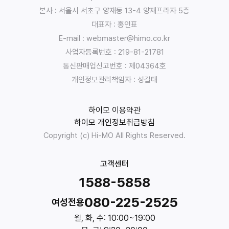
집
본사 : 서울시 서초구 양재동 13-4 양재프라자 5층
,
대표자 : 홍인표
이
E-mail : webmaster@himo.co.kr
용
목
사업자등록번호 : 219-81-21781
적
통신판매업신고번호 : 제04364호
:
개인정보관리책임자 : 성길태
:
유
하이모 이용약관
한
하이모 개인정보취급방침
책
Copyright (c) Hi-MO All Rights Reserved.
임
회
사
고객센터
하
1588-5858
이
모
080-225-2525
여성전용
는
월, 화, 수: 10:00~19:00
고